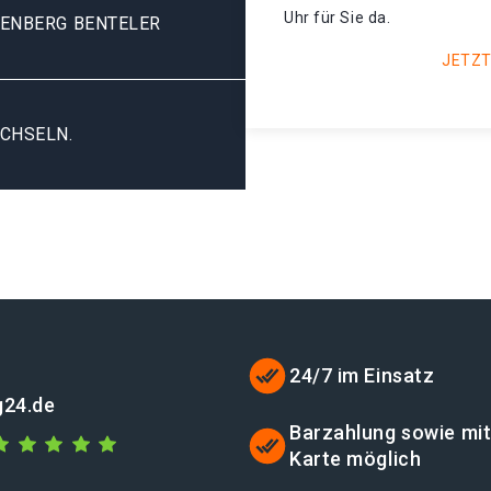
Uhr für Sie da.
GENBERG BENTELER
JETZT
CHSELN.
24/7 im Einsatz
g24.de
Barzahlung sowie mi
Karte möglich