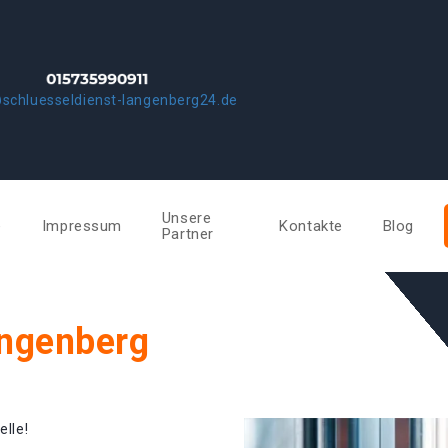
schluesseldienst-langenberg24.de
Unsere
e
Impressum
Kontakte
Blog
Partner
angenberg
elle!